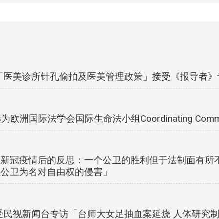
5 就「医美诊所针孔偷拍及医美管理政策」接受《报导者
为欧洲国际法学会国际生命法小组Coordinating Commi
冠疫情后的反思：一个公卫的胜利但于法制面有所不足」2
以公卫为名对自由权的侵害」
1 接受民视新闻台专访「台师大女足抽血案延烧 人体研究