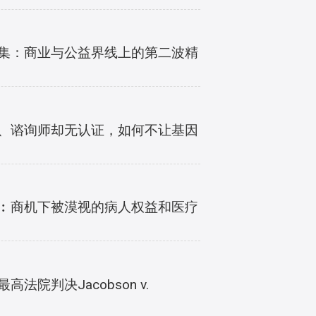
因蒐集：商业与公益界线上的第二波精
配对、谘询师却无认证，如何不让基因
草案︰商机下被漠视的病人权益和医疗
院判决Jacobson v.