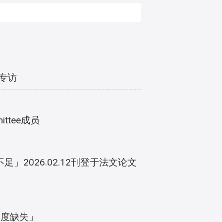
》专访
ttee成员
026.02.12刊登于法文论文
制度缺失」